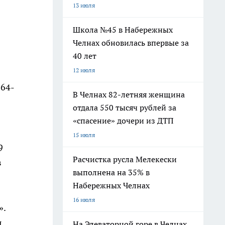
13 июля
Школа №45 в Набережных
Челнах обновилась впервые за
40 лет
12 июля
 64-
В Челнах 82-летняя женщина
отдала 550 тысяч рублей за
«спасение» дочери из ДТП
15 июля
9
Расчистка русла Мелекески
в
выполнена на 35% в
Набережных Челнах
16 июля
».
.
На Элеваторной горе в Челнах