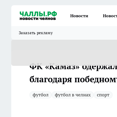
Новости
Новос
Заказать рекламу
ФК «Камаз» одержал
благодаря победном
футбол
футбол в челнах
спорт