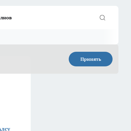
елнов
Принять
Алсу