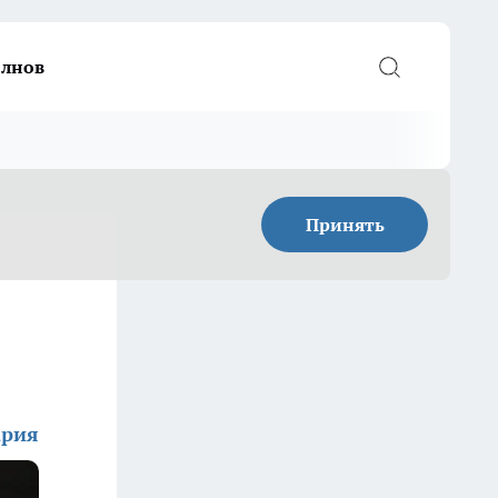
елнов
Принять
ария