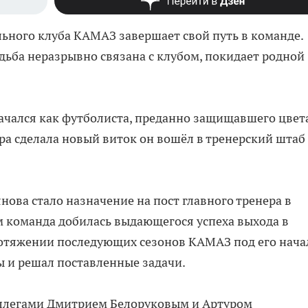
ьного клуба КАМАЗ завершает свой путь в команде.
дьба неразрывно связана с клубом, покидает родной
ачался как футболиста, преданно защищавшего цвет
ера сделала новый виток он вошёл в тренерский штаб
ова стало назначение на пост главного тренера в
ом команда добилась выдающегося успеха выхода в
отяжении последующих сезонов КАМАЗ под его нач
ы и решал поставленные задачи.
оллегами Дмитрием Белоруковым и Артуром