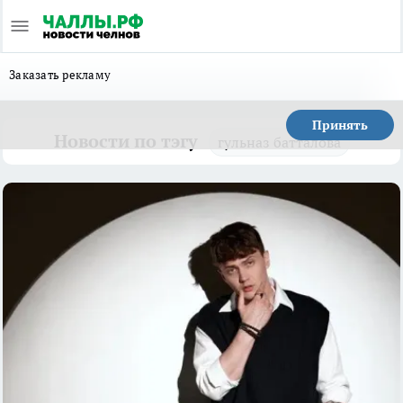
Заказать рекламу
Принять
Новости по тэгу
гульназ батталова