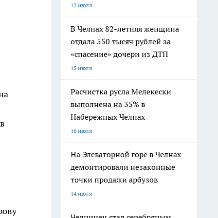
12 июля
В Челнах 82-летняя женщина
отдала 550 тысяч рублей за
«спасение» дочери из ДТП
15 июля
Расчистка русла Мелекески
на
выполнена на 35% в
Набережных Челнах
 в
16 июля
На Элеваторной горе в Челнах
демонтировали незаконные
точки продажи арбузов
14 июля
рову
Челнинец стал серебряным