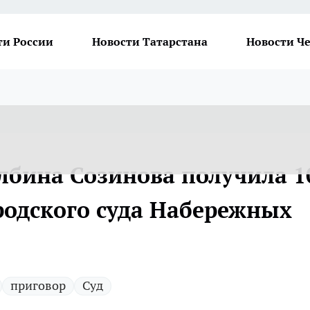
ти России
Новости Татарстана
Новости Ч
лбина Созинова получила 1
родского суда Набережных
приговор
Суд