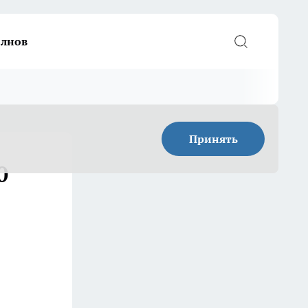
елнов
Принять
0