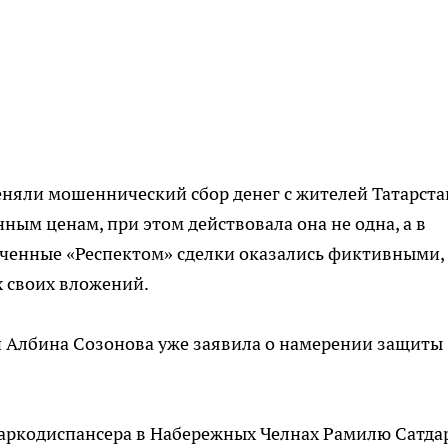
меняли мошеннический сбор денег с жителей Татарста
ным ценам, при этом действовала она не одна, а в
юченные «Респектом» сделки оказались фиктивными,
х своих вложений.
и Албина Созонова уже заявила о намерении защиты
 наркодиспансера в Набережных Челнах Рамилю Сатда