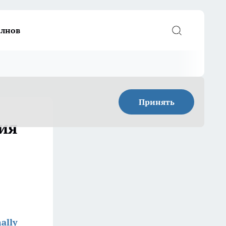
елнов
Принять
ия
ally