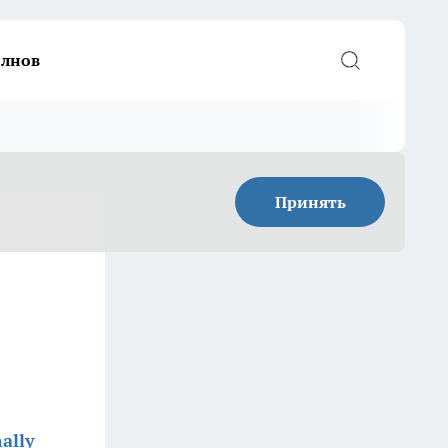
елнов
Принять
ally