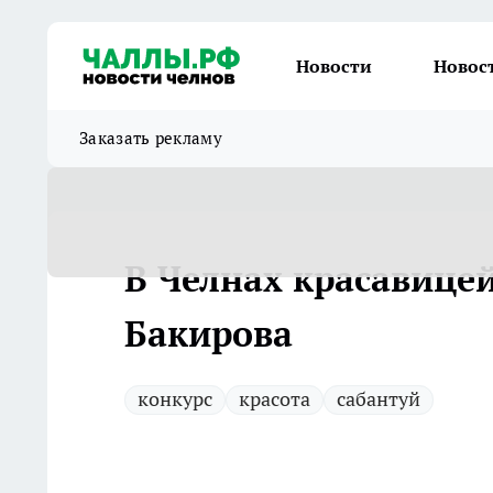
Новости
Новос
Заказать рекламу
В Челнах красавицей
Бакирова
конкурс
красота
сабантуй