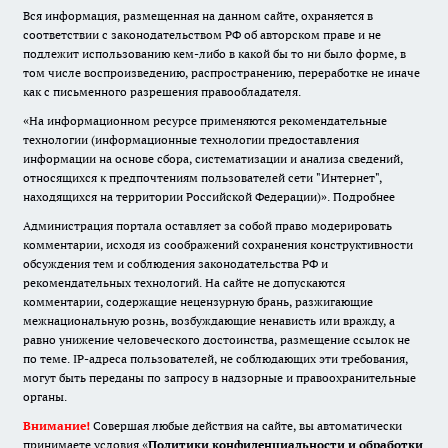
Вся информация, размещенная на данном сайте, охраняется в
соответствии с законодательством РФ об авторском праве и не
подлежит использованию кем-либо в какой бы то ни было форме, в
том числе воспроизведению, распространению, переработке не иначе
как с письменного разрешения правообладателя.
«На информационном ресурсе применяются рекомендательные
технологии (информационные технологии предоставления
информации на основе сбора, систематизации и анализа сведений,
относящихся к предпочтениям пользователей сети "Интернет",
находящихся на территории Российской Федерации)».
Подробнее
Администрация портала оставляет за собой право модерировать
комментарии, исходя из соображений сохранения конструктивности
обсуждения тем и соблюдения законодательства РФ и
рекомендательных технологий. На сайте не допускаются
комментарии, содержащие нецензурную брань, разжигающие
межнациональную рознь, возбуждающие ненависть или вражду, а
равно унижение человеческого достоинства, размещение ссылок не
по теме. IP-адреса пользователей, не соблюдающих эти требования,
могут быть переданы по запросу в надзорные и правоохранительные
органы.
Внимание!
Совершая любые действия на сайте, вы автоматически
принимаете условия «
Политики конфиденциальности и обработки