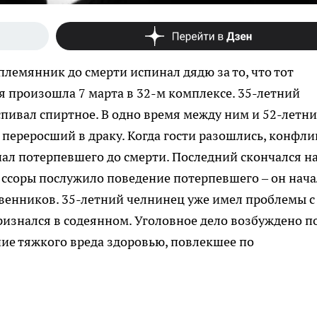
племянник до смерти испинал дядю за то, что тот
я произошла 7 марта в 32-м комплексе. 35-летний
спивал спиртное. В одно время между ним и 52-летн
переросший в драку. Когда гости разошлись, конфли
ал потерпевшего до смерти. Последний скончался н
й ссоры послужило поведение потерпевшего – он нача
венников. 35-летний челнинец уже имел проблемы с
изнался в содеянном. Уголовное дело возбуждено по
ние тяжкого вреда здоровью, повлекшее по