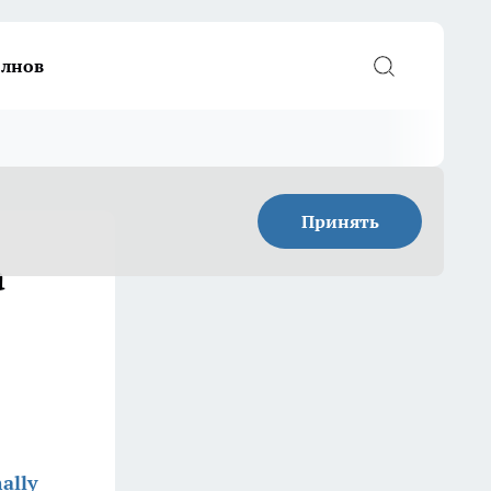
елнов
Принять
а
ally