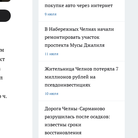
покупке авто через интернет
9 июля
В Набережных Челнах начали
ремонтировать участок
проспекта Мусы Джалиля
им
11 июля
кт
а
Жительница Челнов потеряла 7
миллионов рублей на
л
псевдоинвестициях
10 июля
 ч.
Дорога Челны-Сарманово
разрушилась после осадков:
известны сроки
восстановления