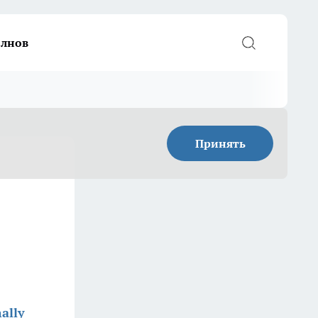
елнов
Принять
ally