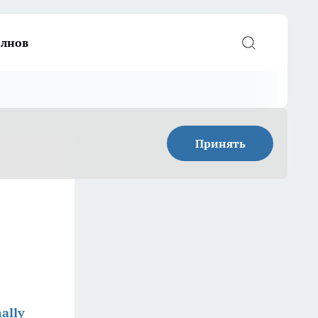
елнов
Принять
ally