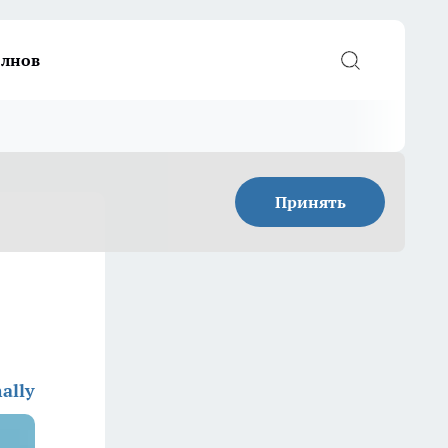
елнов
Принять
ally