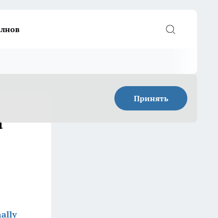
елнов
Принять
а
ally