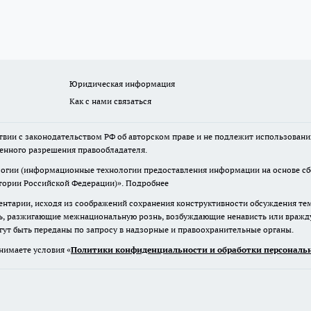
Юридическая информация
Как с нами связаться
твии с законодательством РФ об авторском праве и не подлежит использовани
менного разрешения правообладателя.
гии (информационные технологии предоставления информации на основе сбор
итории Российской Федерации)».
Подробнее
нтарии, исходя из соображений сохранения конструктивности обсуждения те
ь, разжигающие межнациональную рознь, возбуждающие ненависть или вражду,
огут быть переданы по запросу в надзорные и правоохранительные органы.
нимаете условия «
Политики конфиденциальности и обработки персональн