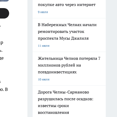
покупке авто через интернет
9 июля
В Набережных Челнах начали
т
ремонтировать участок
проспекта Мусы Джалиля
ар
11 июля
.
де
Жительница Челнов потеряла 7
миллионов рублей на
псевдоинвестициях
10 июля
в
ю. В
Дорога Челны-Сарманово
разрушилась после осадков:
известны сроки
восстановления