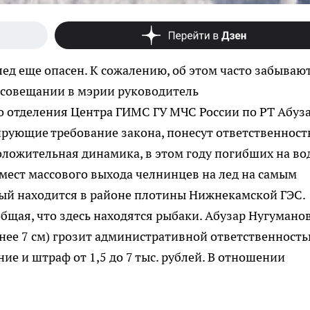
 лед еще опасен. К сожалению, об этом часто забываю
 совещании в мэрии руководитель
 отделения Центра ГИМС ГУ МЧС России по РТ Абуз
рующие требование закона, понесут ответственность
положительная динамика, в этом году погибших на во
 мест массового выхода челнинцев на лед на самым
ый находится в районе плотины Нижнекамской ГЭС.
бщая, что здесь находятся рыбаки. Абузар Нугумано
нее 7 см) грозит административной ответственность
ие и штраф от 1,5 до 7 тыс. рублей. В отношении