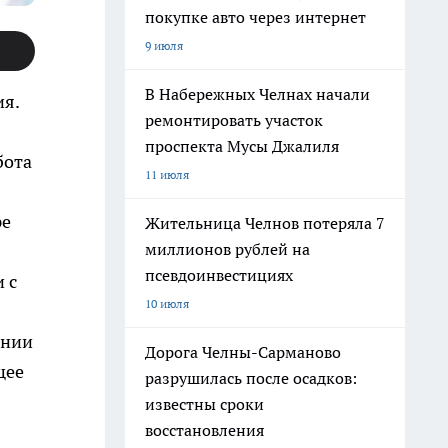
покупке авто через интернет
9 июля
В Набережных Челнах начали
ия.
ремонтировать участок
проспекта Мусы Джалиля
бота
11 июля
ре
Жительница Челнов потеряла 7
миллионов рублей на
псевдоинвестициях
 с
10 июля
ании
Дорога Челны-Сарманово
щее
разрушилась после осадков:
известны сроки
восстановления