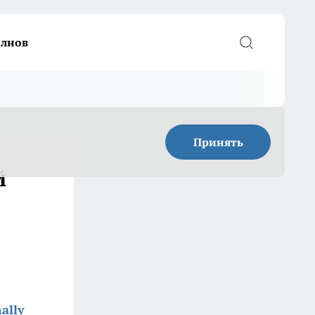
елнов
Принять
й
ally