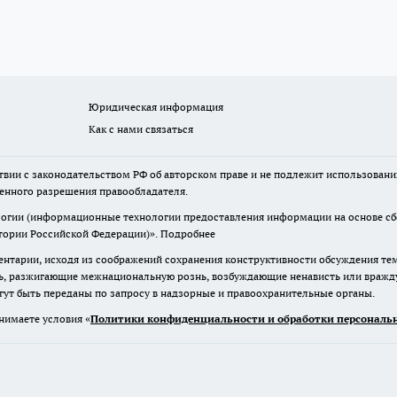
Юридическая информация
Как с нами связаться
твии с законодательством РФ об авторском праве и не подлежит использовани
менного разрешения правообладателя.
гии (информационные технологии предоставления информации на основе сбор
итории Российской Федерации)».
Подробнее
нтарии, исходя из соображений сохранения конструктивности обсуждения те
ь, разжигающие межнациональную рознь, возбуждающие ненависть или вражду,
огут быть переданы по запросу в надзорные и правоохранительные органы.
нимаете условия «
Политики конфиденциальности и обработки персональн