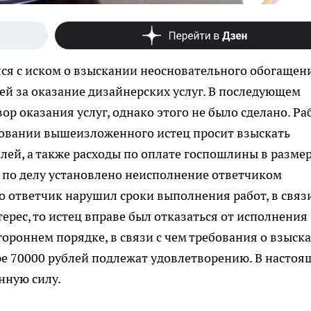
лся с иском о взыскании неосновательного обогащен
блей за оказание дизайнерских услуг. В последующем
р оказания услуг, однако этого не было сделано. Ра
новании вышеизложенного истец просит взыскать
лей, а также расходы по оплате госпошлины в разме
у по делу установлено неисполнение ответчиком
то ответчик нарушил сроки выполнения работ, в связи
ерес, то истец вправе был отказаться от исполнения
тороннем порядке, в связи с чем требования о взыск
е 70000 рублей подлежат удовлетворению. В настоя
конную силу.