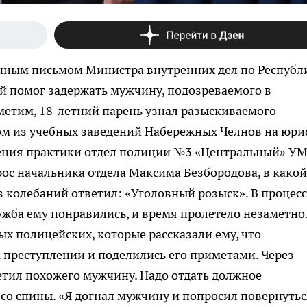
енным письмом Министра внутренних дел по Республ
й помог задержать мужчину, подозреваемого в
метим, 18-летний парень узнал разыскиваемого
ном из учебных заведений Набережных Челнов на юрис
дения практики отдел полиции №3 «Центральный» У
рос начальника отдела Максима Безбородова, в какой
з колебаний ответил: «Уголовный розыск». В процесс
жба ему понравились, и время пролетело незаметно
х полицейских, которые рассказали ему, что
 преступлении и поделились его приметами. Через
етил похожего мужчину. Надо отдать должное
 со спины. «Я догнал мужчину и попросил повернуться