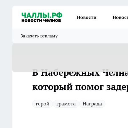
Новости
Новос
Заказать рекламу
В Набережных Челна
который помог заде
герой
грамота
Награда