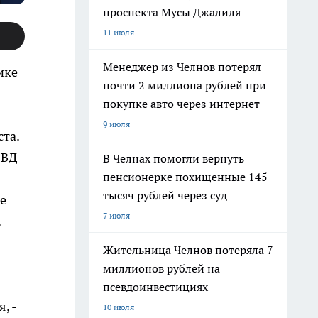
проспекта Мусы Джалиля
11 июля
Менеджер из Челнов потерял
ике
почти 2 миллиона рублей при
покупке авто через интернет
9 июля
та.
МВД
В Челнах помогли вернуть
пенсионерке похищенные 145
тысяч рублей через суд
е
7 июля
.
Жительница Челнов потеряла 7
миллионов рублей на
псевдоинвестициях
, -
10 июля