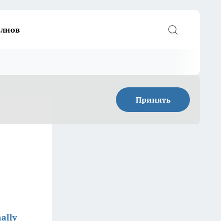
елнов
Принять
ally