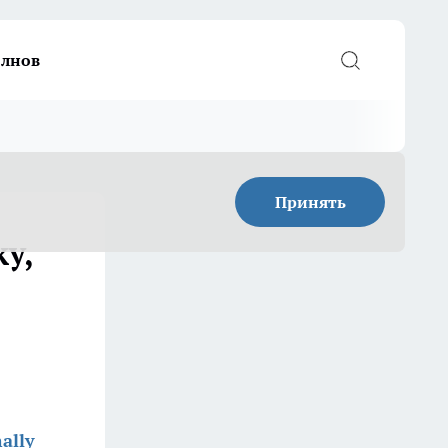
елнов
Принять
у,
ally