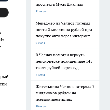
проспекта Мусы Джалиля
11 июля
Менеджер из Челнов потерял
почти 2 миллиона рублей при
о
покупке авто через интернет
Из
9 июля
у
В Челнах помогли вернуть
пенсионерке похищенные 145
тысяч рублей через суд
7 июля
орый
иски
Жительница Челнов потеряла 7
миллионов рублей на
псевдоинвестициях
10 июля