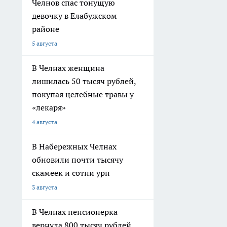
Челнов спас тонущую
девочку в Елабужском
районе
5 августа
В Челнах женщина
лишилась 50 тысяч рублей,
покупая целебные травы у
«лекаря»
4 августа
В Набережных Челнах
обновили почти тысячу
скамеек и сотни урн
3 августа
В Челнах пенсионерка
вернула 800 тысяч рублей