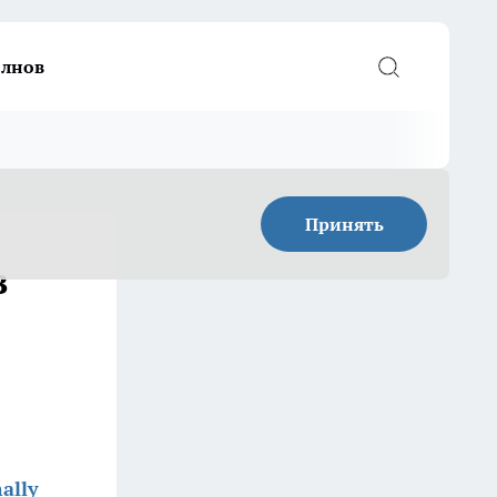
елнов
Принять
в
ally