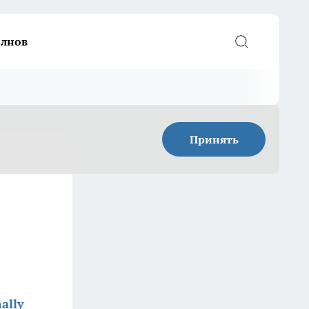
елнов
Принять
ally