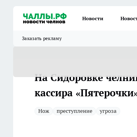
Новости
Новос
Заказать рекламу
На Сидоровке челни
кассира «Пятерочки
Нож
преступление
угроза