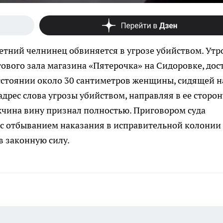
летний челнинец обвиняется в угрозе убийством. Утр
гового зала магазина «Пятерочка» на Сидоровке, дос
асстоянии около 30 сантиметров женщины, сидящей н
 адрес слова угрозы убийством, направляя в ее сторон
жчина вину признал полностью. Приговором суда
 с отбыванием наказания в исправительной колонии
в законную силу.