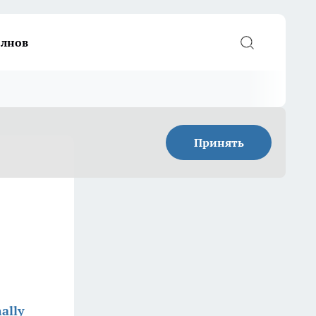
елнов
Принять
ally