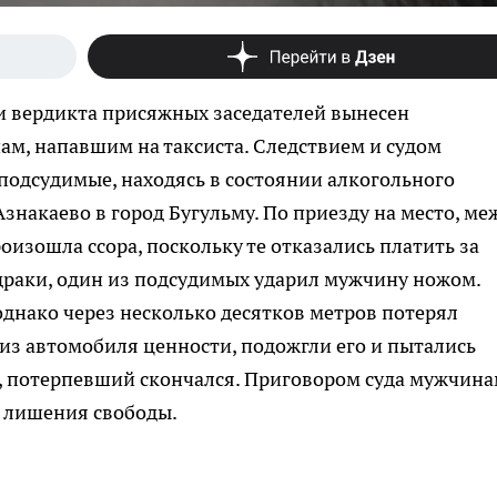
и вердикта присяжных заседателей вынесен
м, напавшим на таксиста. Следствием и судом
, подсудимые, находясь в состоянии алкогольного
Азнакаево в город Бугульму. По приезду на место, ме
изошла ссора, поскольку те отказались платить за
 драки, один из подсудимых ударил мужчину ножом.
однако через несколько десятков метров потерял
из автомобиля ценности, подожгли его и пытались
у, потерпевший скончался. Приговором суда мужчин
т лишения свободы.