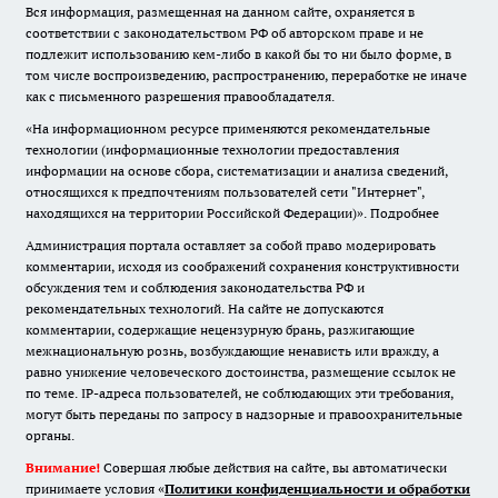
Вся информация, размещенная на данном сайте, охраняется в
соответствии с законодательством РФ об авторском праве и не
подлежит использованию кем-либо в какой бы то ни было форме, в
том числе воспроизведению, распространению, переработке не иначе
как с письменного разрешения правообладателя.
«На информационном ресурсе применяются рекомендательные
технологии (информационные технологии предоставления
информации на основе сбора, систематизации и анализа сведений,
относящихся к предпочтениям пользователей сети "Интернет",
находящихся на территории Российской Федерации)».
Подробнее
Администрация портала оставляет за собой право модерировать
комментарии, исходя из соображений сохранения конструктивности
обсуждения тем и соблюдения законодательства РФ и
рекомендательных технологий. На сайте не допускаются
комментарии, содержащие нецензурную брань, разжигающие
межнациональную рознь, возбуждающие ненависть или вражду, а
равно унижение человеческого достоинства, размещение ссылок не
по теме. IP-адреса пользователей, не соблюдающих эти требования,
могут быть переданы по запросу в надзорные и правоохранительные
органы.
Внимание!
Совершая любые действия на сайте, вы автоматически
принимаете условия «
Политики конфиденциальности и обработки