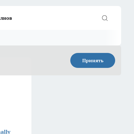
елнов
Принять
ally