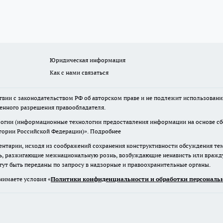
Юридическая информация
Как с нами связаться
твии с законодательством РФ об авторском праве и не подлежит использовани
менного разрешения правообладателя.
гии (информационные технологии предоставления информации на основе сбор
итории Российской Федерации)».
Подробнее
нтарии, исходя из соображений сохранения конструктивности обсуждения те
ь, разжигающие межнациональную рознь, возбуждающие ненависть или вражду,
огут быть переданы по запросу в надзорные и правоохранительные органы.
нимаете условия «
Политики конфиденциальности и обработки персональн