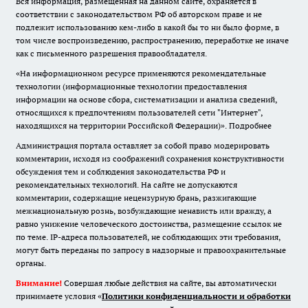
Вся информация, размещенная на данном сайте, охраняется в
соответствии с законодательством РФ об авторском праве и не
подлежит использованию кем-либо в какой бы то ни было форме, в
том числе воспроизведению, распространению, переработке не иначе
как с письменного разрешения правообладателя.
«На информационном ресурсе применяются рекомендательные
технологии (информационные технологии предоставления
информации на основе сбора, систематизации и анализа сведений,
относящихся к предпочтениям пользователей сети "Интернет",
находящихся на территории Российской Федерации)».
Подробнее
Администрация портала оставляет за собой право модерировать
комментарии, исходя из соображений сохранения конструктивности
обсуждения тем и соблюдения законодательства РФ и
рекомендательных технологий. На сайте не допускаются
комментарии, содержащие нецензурную брань, разжигающие
межнациональную рознь, возбуждающие ненависть или вражду, а
равно унижение человеческого достоинства, размещение ссылок не
по теме. IP-адреса пользователей, не соблюдающих эти требования,
могут быть переданы по запросу в надзорные и правоохранительные
органы.
Внимание!
Совершая любые действия на сайте, вы автоматически
принимаете условия «
Политики конфиденциальности и обработки