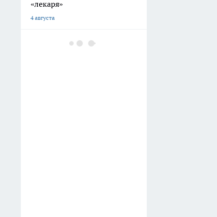
«лекаря»
4 августа
В Набережных Челнах
обновили почти тысячу
скамеек и сотни урн
3 августа
В Челнах пенсионерка
вернула 800 тысяч рублей
через суд после звонка
мошенников
2 августа
В БСМП в Челнах внедрили
новую методику лечения
инсульта