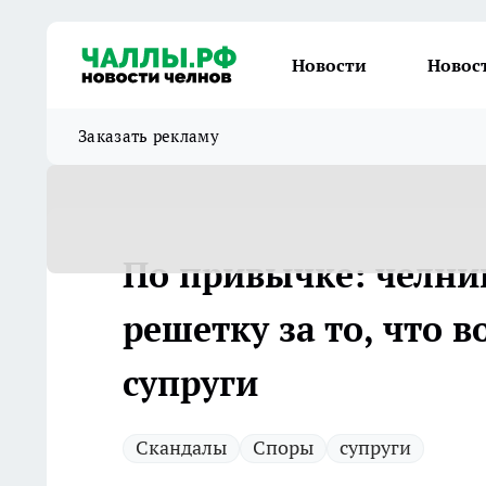
Новости
Новос
Заказать рекламу
По привычке: челнин
решетку за то, что в
супруги
Скандалы
Споры
супруги