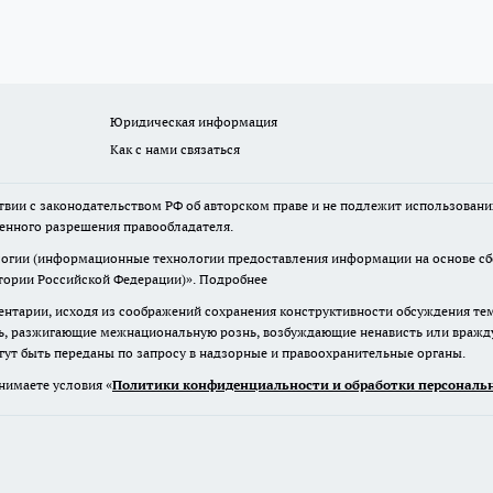
Юридическая информация
Как с нами связаться
твии с законодательством РФ об авторском праве и не подлежит использовани
менного разрешения правообладателя.
гии (информационные технологии предоставления информации на основе сбор
итории Российской Федерации)».
Подробнее
нтарии, исходя из соображений сохранения конструктивности обсуждения те
ь, разжигающие межнациональную рознь, возбуждающие ненависть или вражду,
огут быть переданы по запросу в надзорные и правоохранительные органы.
нимаете условия «
Политики конфиденциальности и обработки персональн