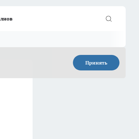
елнов
Принять