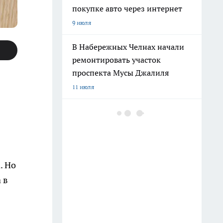
покупке авто через интернет
9 июля
В Набережных Челнах начали
ремонтировать участок
проспекта Мусы Джалиля
11 июля
Жительница Челнов потеряла 7
миллионов рублей на
псевдоинвестициях
10 июля
. Но
Дорога Челны-Сарманово
 в
разрушилась после осадков:
известны сроки
восстановления