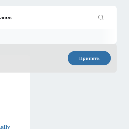
елнов
Принять
ally