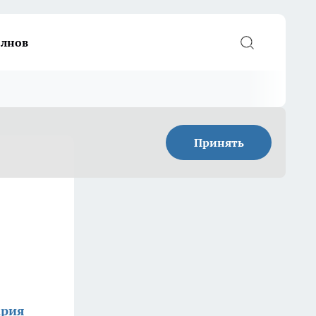
елнов
Принять
ария