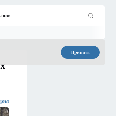
елнов
Принять
ах
ария