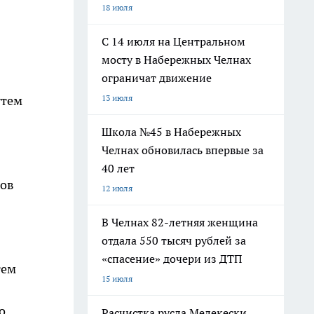
18 июля
С 14 июля на Центральном
мосту в Набережных Челнах
ограничат движение
13 июля
утем
Школа №45 в Набережных
Челнах обновилась впервые за
40 лет
тов
12 июля
В Челнах 82-летняя женщина
отдала 550 тысяч рублей за
«спасение» дочери из ДТП
тем
15 июля
о
Расчистка русла Мелекески