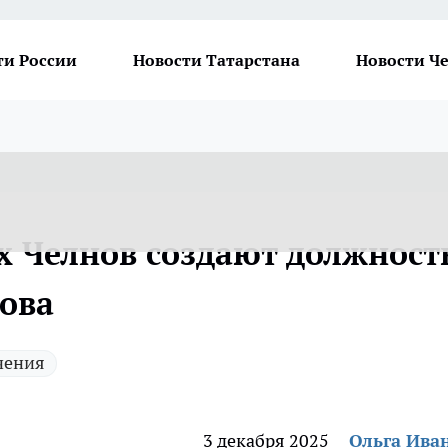
ти России
Новости Татарстана
Новости Ч
 Челнов создают должност
хова
чения
3 декабря 2025
Ольга Ива