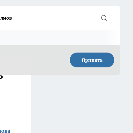
елнов
Принять
ь
нова