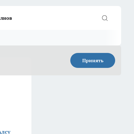
елнов
Принять
Алсу