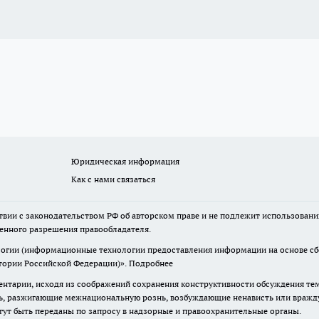
Юридическая информация
Как с нами связаться
твии с законодательством РФ об авторском праве и не подлежит использовани
менного разрешения правообладателя.
гии (информационные технологии предоставления информации на основе сбор
итории Российской Федерации)».
Подробнее
нтарии, исходя из соображений сохранения конструктивности обсуждения те
ь, разжигающие межнациональную рознь, возбуждающие ненависть или вражду,
огут быть переданы по запросу в надзорные и правоохранительные органы.