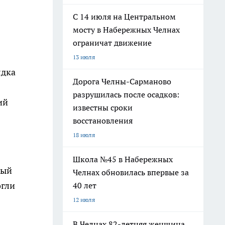
С 14 июля на Центральном
мосту в Набережных Челнах
ограничат движение
13 июля
ядка
Дорога Челны-Сарманово
разрушилась после осадков:
ий
известны сроки
восстановления
18 июля
Школа №45 в Набережных
ный
Челнах обновилась впервые за
огли
40 лет
12 июля
В Челнах 82-летняя женщина