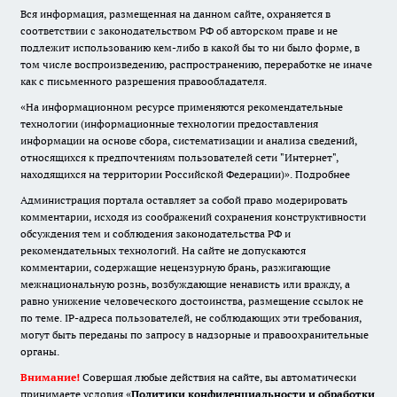
Вся информация, размещенная на данном сайте, охраняется в
соответствии с законодательством РФ об авторском праве и не
подлежит использованию кем-либо в какой бы то ни было форме, в
том числе воспроизведению, распространению, переработке не иначе
как с письменного разрешения правообладателя.
«На информационном ресурсе применяются рекомендательные
технологии (информационные технологии предоставления
информации на основе сбора, систематизации и анализа сведений,
относящихся к предпочтениям пользователей сети "Интернет",
находящихся на территории Российской Федерации)».
Подробнее
Администрация портала оставляет за собой право модерировать
комментарии, исходя из соображений сохранения конструктивности
обсуждения тем и соблюдения законодательства РФ и
рекомендательных технологий. На сайте не допускаются
комментарии, содержащие нецензурную брань, разжигающие
межнациональную рознь, возбуждающие ненависть или вражду, а
равно унижение человеческого достоинства, размещение ссылок не
по теме. IP-адреса пользователей, не соблюдающих эти требования,
могут быть переданы по запросу в надзорные и правоохранительные
органы.
Внимание!
Совершая любые действия на сайте, вы автоматически
принимаете условия «
Политики конфиденциальности и обработки