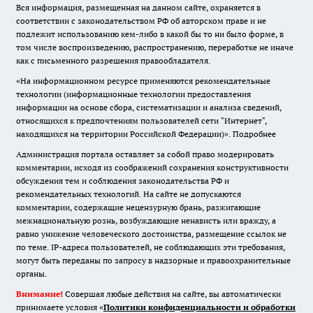
Вся информация, размещенная на данном сайте, охраняется в
соответствии с законодательством РФ об авторском праве и не
подлежит использованию кем-либо в какой бы то ни было форме, в
том числе воспроизведению, распространению, переработке не иначе
как с письменного разрешения правообладателя.
«На информационном ресурсе применяются рекомендательные
технологии (информационные технологии предоставления
информации на основе сбора, систематизации и анализа сведений,
относящихся к предпочтениям пользователей сети "Интернет",
находящихся на территории Российской Федерации)».
Подробнее
Администрация портала оставляет за собой право модерировать
комментарии, исходя из соображений сохранения конструктивности
обсуждения тем и соблюдения законодательства РФ и
рекомендательных технологий. На сайте не допускаются
комментарии, содержащие нецензурную брань, разжигающие
межнациональную рознь, возбуждающие ненависть или вражду, а
равно унижение человеческого достоинства, размещение ссылок не
по теме. IP-адреса пользователей, не соблюдающих эти требования,
могут быть переданы по запросу в надзорные и правоохранительные
органы.
Внимание!
Совершая любые действия на сайте, вы автоматически
принимаете условия «
Политики конфиденциальности и обработки