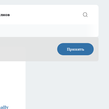
елнов
Принять
ally