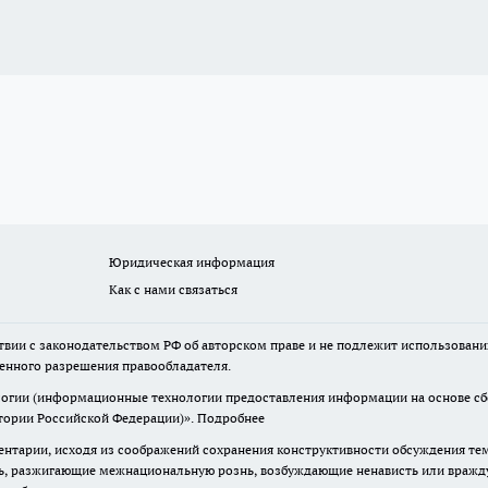
Юридическая информация
Как с нами связаться
твии с законодательством РФ об авторском праве и не подлежит использовани
менного разрешения правообладателя.
гии (информационные технологии предоставления информации на основе сбор
итории Российской Федерации)».
Подробнее
нтарии, исходя из соображений сохранения конструктивности обсуждения те
ь, разжигающие межнациональную рознь, возбуждающие ненависть или вражду,