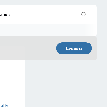
елнов
Принять
ally