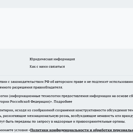
Юридическая информация
Как с нами связаться
твии с законодательством РФ об авторском праве и не подлежит использовани
менного разрешения правообладателя.
гии (информационные технологии предоставления информации на основе сбор
итории Российской Федерации)».
Подробнее
нтарии, исходя из соображений сохранения конструктивности обсуждения те
ь, разжигающие межнациональную рознь, возбуждающие ненависть или вражду,
огут быть переданы по запросу в надзорные и правоохранительные органы.
нимаете условия «
Политики конфиденциальности и обработки персональн