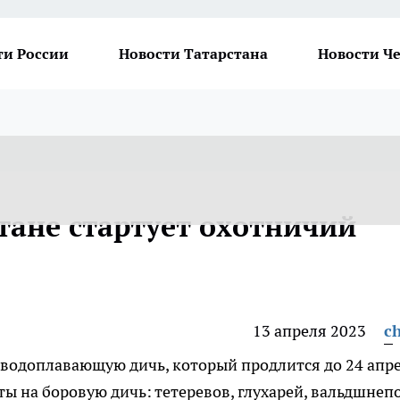
ти России
Новости Татарстана
Новости Ч
стане стартует охотничий
13 апреля 2023
ch
а водоплавающую дичь, который продлится до 24 апре
ты на боровую дичь: тетеревов, глухарей, вальдшнеп