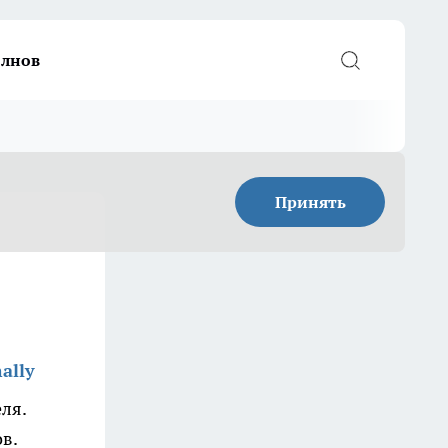
елнов
Принять
ally
ля.
ов.