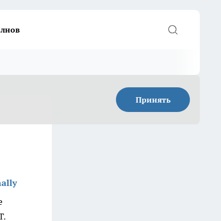
елнов
Принять
ally
е
Т.