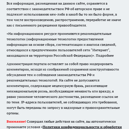
Вся информация, размещенная на данном сайте, охраняется в
соответствии с законодательством РФ об авторском праве и не
подлежит использованию кем-либо в какой бы то ни было форме, в
том числе воспроизведению, распространению, переработке не иначе
как с письменного разрешения правообладателя.
«На информационном ресурсе применяются рекомендательные
технологии (информационные технологии предоставления
информации на основе сбора, систематизации и анализа сведений,
относящихся к предпочтениям пользователей сети "Интернет",
находящихся на территории Российской Федерации)».
Подробнее
Администрация портала оставляет за собой право модерировать
комментарии, исходя из соображений сохранения конструктивности
обсуждения тем и соблюдения законодательства РФ и
рекомендательных технологий. На сайте не допускаются
комментарии, содержащие нецензурную брань, разжигающие
межнациональную рознь, возбуждающие ненависть или вражду, а
равно унижение человеческого достоинства, размещение ссылок не
по теме. IP-адреса пользователей, не соблюдающих эти требования,
могут быть переданы по запросу в надзорные и правоохранительные
органы.
Внимание!
Совершая любые действия на сайте, вы автоматически
принимаете условия «
Политики конфиденциальности и обработки