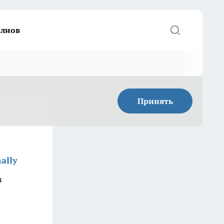
елнов
Принять
ally
в