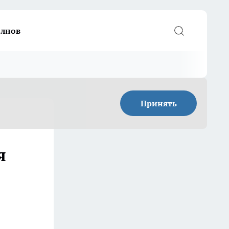
елнов
Принять
я