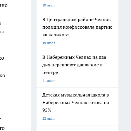
нно
20 июля
В Центральном районе Челнов
а
полиция конфисковала партию
ы.
«шкаликов»
19 июля
В Набережных Челнах на два
ко
дня перекроют движение в
центре
гко
21 июля
Детская музыкальная школа в
Набережных Челнах готова на
95%
т
22 июля
то