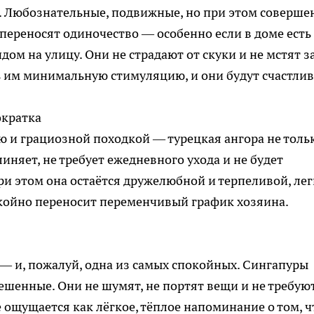
. Любознательные, подвижные, но при этом соверше
переносят одиночество — особенно если в доме есть
дом на улицу. Они не страдают от скуки и не мстят з
ь им минимальную стимуляцию, и они будут счастлив
ократка
ю и грациозной походкой — турецкая ангора не толь
линяет, не требует ежедневного ухода и не будет
При этом она остаётся дружелюбной и терпеливой, ле
койно переносит переменчивый график хозяина.
— и, пожалуй, одна из самых спокойных. Сингапуры
ешенные. Они не шумят, не портят вещи и не требую
 ощущается как лёгкое, тёплое напоминание о том, ч