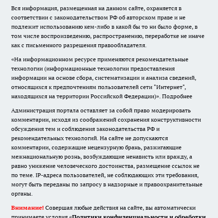
Вся информация, размещенная на данном сайте, охраняется в
соответствии с законодательством РФ об авторском праве и не
подлежит использованию кем-либо в какой бы то ни было форме, в
том числе воспроизведению, распространению, переработке не иначе
как с письменного разрешения правообладателя.
«На информационном ресурсе применяются рекомендательные
технологии (информационные технологии предоставления
информации на основе сбора, систематизации и анализа сведений,
относящихся к предпочтениям пользователей сети "Интернет",
находящихся на территории Российской Федерации)».
Подробнее
Администрация портала оставляет за собой право модерировать
комментарии, исходя из соображений сохранения конструктивности
обсуждения тем и соблюдения законодательства РФ и
рекомендательных технологий. На сайте не допускаются
комментарии, содержащие нецензурную брань, разжигающие
межнациональную рознь, возбуждающие ненависть или вражду, а
равно унижение человеческого достоинства, размещение ссылок не
по теме. IP-адреса пользователей, не соблюдающих эти требования,
могут быть переданы по запросу в надзорные и правоохранительные
органы.
Внимание!
Совершая любые действия на сайте, вы автоматически
принимаете условия «
Политики конфиденциальности и обработки