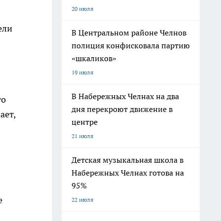
20 июля
ели
В Центральном районе Челнов
полиция конфисковала партию
«шкаликов»
19 июля
В Набережных Челнах на два
го
дня перекроют движение в
ает,
центре
21 июля
Детская музыкальная школа в
Набережных Челнах готова на
95%
е
22 июля