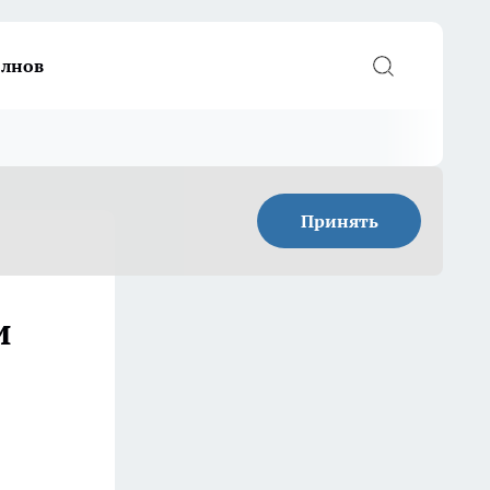
елнов
Принять
и