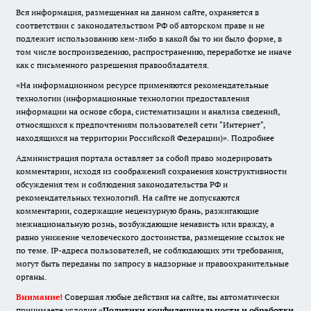
Вся информация, размещенная на данном сайте, охраняется в
соответствии с законодательством РФ об авторском праве и не
подлежит использованию кем-либо в какой бы то ни было форме, в
том числе воспроизведению, распространению, переработке не иначе
как с письменного разрешения правообладателя.
«На информационном ресурсе применяются рекомендательные
технологии (информационные технологии предоставления
информации на основе сбора, систематизации и анализа сведений,
относящихся к предпочтениям пользователей сети "Интернет",
находящихся на территории Российской Федерации)».
Подробнее
Администрация портала оставляет за собой право модерировать
комментарии, исходя из соображений сохранения конструктивности
обсуждения тем и соблюдения законодательства РФ и
рекомендательных технологий. На сайте не допускаются
комментарии, содержащие нецензурную брань, разжигающие
межнациональную рознь, возбуждающие ненависть или вражду, а
равно унижение человеческого достоинства, размещение ссылок не
по теме. IP-адреса пользователей, не соблюдающих эти требования,
могут быть переданы по запросу в надзорные и правоохранительные
органы.
Внимание!
Совершая любые действия на сайте, вы автоматически
принимаете условия «
Политики конфиденциальности и обработки