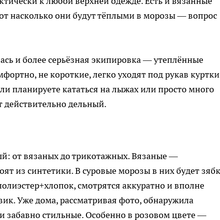
ктически к любой верхней одежде. Есть и вязанные
вот насколько они будут тёплыми в морозы — вопрос
лась и более серьёзная экипировка — утеплённые
фортно, не короткие, легко уходят под рукав куртки,
Если планируете кататься на лыжах или просто много
т действительно дельный.
й: от вязаных до трикотажных. Вязаные —
ят из синтетики. В суровые морозы в них будет зябк
полиэстер+хлопок, смотрятся аккуратно и вполне
вик. Уже дома, рассматривая фото, обнаружила
и забавно стильные. Особенно в розовом цвете —