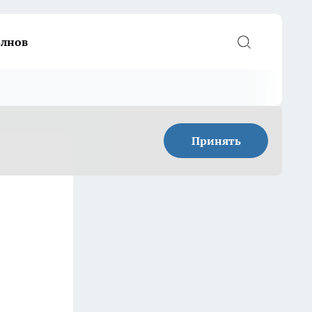
елнов
Принять