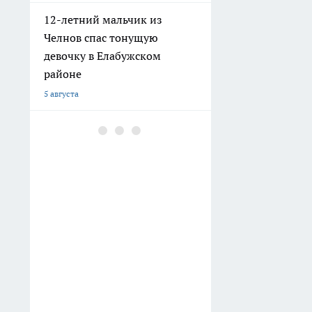
12-летний мальчик из
Челнов спас тонущую
девочку в Елабужском
районе
5 августа
В Челнах женщина
лишилась 50 тысяч рублей,
покупая целебные травы у
«лекаря»
4 августа
В Набережных Челнах
обновили почти тысячу
скамеек и сотни урн
3 августа