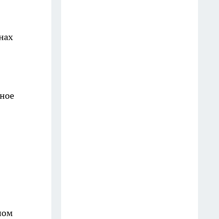
призером командного
чемпионата мира по тхэквондо
нах
17 июля
Жительница Челнов потеряла
65 тысяч рублей при поиске
пропавшего родственника
чное
23 июля
Сократ, Мэрилин и Джоанна:
названы самые редкие имена
в
для детей в Челнах
20 июля
В Центральном районе Челнов
полиция конфисковала партию
ном
«шкаликов»