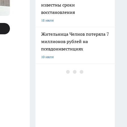
известны сроки
восстановления
18 июля
Жительница Челнов потеряла 7
миллионов рублей на
псевдоинвестициях
10 июля
С 14 июля на Центральном
мосту в Набережных Челнах
ограничат движение
13 июля
Школа №45 в Набережных
Челнах обновилась впервые за
40 лет