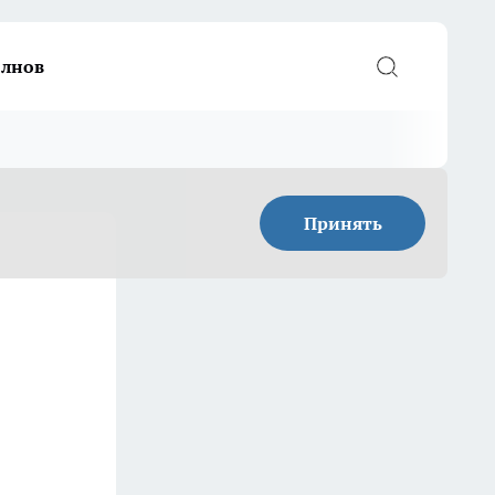
елнов
Принять