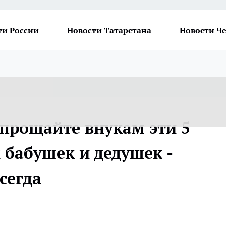
ти России
Новости Татарстана
Новости Ч
 прощайте внукам эти 5
х бабушек и дедушек -
сегда