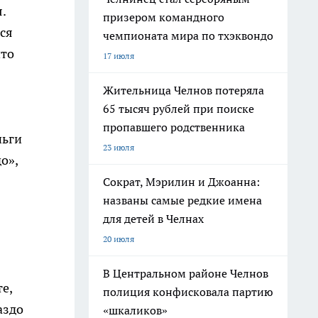
.
призером командного
ся
чемпионата мира по тхэквондо
что
17 июля
Жительница Челнов потеряла
65 тысяч рублей при поиске
пропавшего родственника
ньги
23 июля
о»,
Сократ, Мэрилин и Джоанна:
названы самые редкие имена
для детей в Челнах
20 июля
В Центральном районе Челнов
е,
полиция конфисковала партию
аздо
«шкаликов»