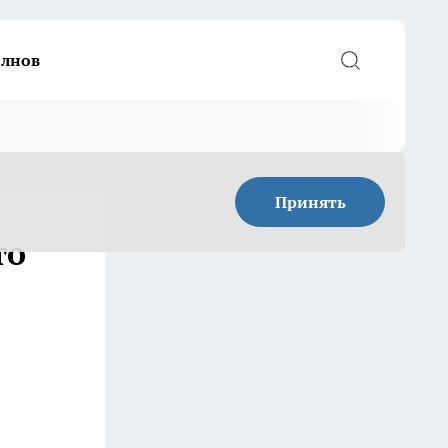
елнов
Принять
то