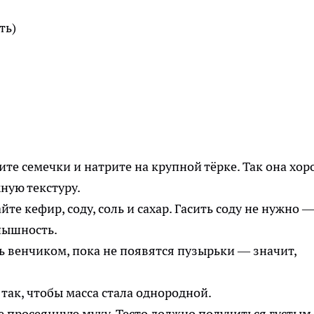
ть)
ите семечки и натрите на крупной тёрке. Так она хо
ную текстуру.
е кефир, соду, соль и сахар. Гасить соду не нужно 
 пышность.
сь венчиком, пока не появятся пузырьки — значит,
так, чтобы масса стала однородной.
е просеянную муку. Тесто должно получиться густым